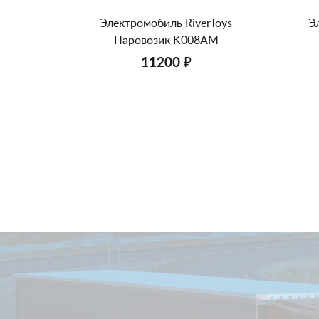
Электромобиль RiverToys
Э
Паровозик K008AM
11200 ₽