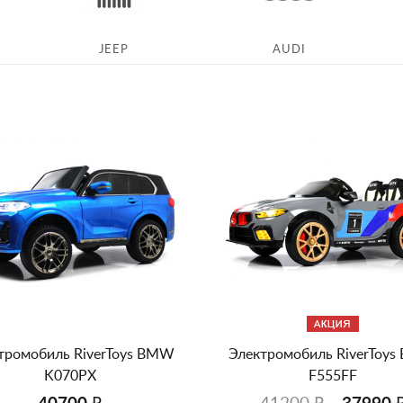
JEEP
AUDI
тромобиль RiverToys BMW
Электромобиль RiverToy
K070PX
F555FF