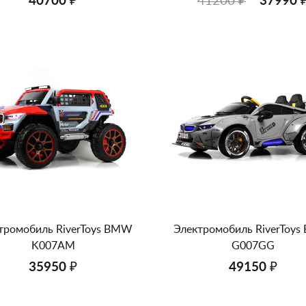
40700 ₽
41200 ₽
37990 
тромобиль RiverToys BMW
Электромобиль RiverToy
K007AM
G007GG
35950 ₽
49150 ₽