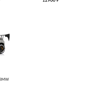
₽
12900 ₽
s BMW