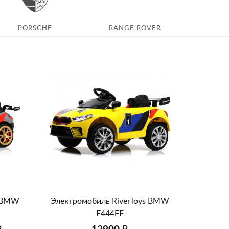
PORSCHE
RANGE ROVER
s BMW
Электромобиль RiverToys BMW
F444FF