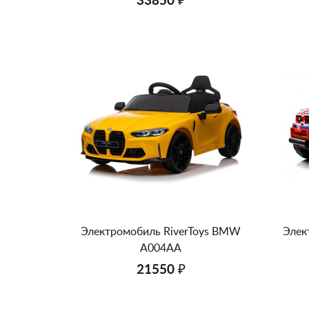
33850 ₽
Электромобиль RiverToys BMW
Элек
A004AA
21550 ₽